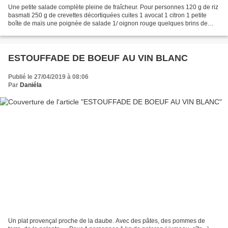
Une petite salade complète pleine de fraîcheur. Pour personnes 120 g de riz
basmati 250 g de crevettes décortiquées cuites 1 avocat 1 citron 1 petite
boîte de maïs une poignée de salade 1/ oignon rouge quelques brins de
ciboulette 1 c à S de soja 2 gousses...
ESTOUFFADE DE BOEUF AU VIN BLANC
Publié le 27/04/2019 à 08:06
Par
Daniéla
Un plat provençal proche de la daube. Avec des pâtes, des pommes de