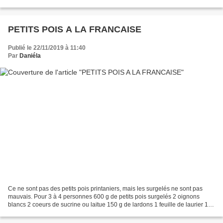
puisque tout le monde sait...
PETITS POIS A LA FRANCAISE
Publié le 22/11/2019 à 11:40
Par
Daniéla
Ce ne sont pas des petits pois printaniers, mais les surgelés ne sont pas
mauvais. Pour 3 à 4 personnes 600 g de petits pois surgelés 2 oignons
blancs 2 coeurs de sucrine ou laitue 150 g de lardons 1 feuille de laurier 1
bouillon de volaille (facultatif)...