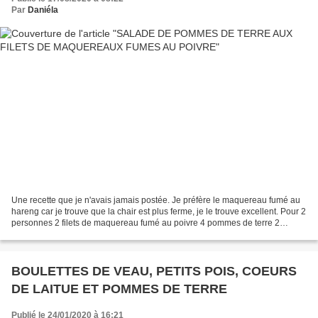
Par
Daniéla
Une recette que je n'avais jamais postée. Je préfère le maquereau fumé au
hareng car je trouve que la chair est plus ferme, je le trouve excellent. Pour 2
personnes 2 filets de maquereau fumé au poivre 4 pommes de terre 2
échalotes ou 1 oignon rouge quelques...
BOULETTES DE VEAU, PETITS POIS, COEURS
DE LAITUE ET POMMES DE TERRE
Publié le 24/01/2020 à 16:21