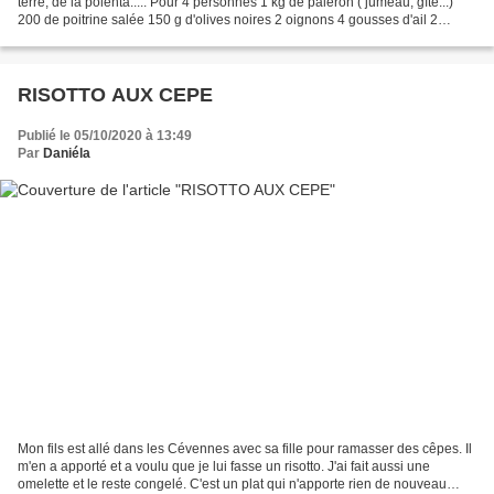
terre, de la polenta..... Pour 4 personnes 1 kg de paleron ( jumeau, gîte...)
200 de poitrine salée 150 g d'olives noires 2 oignons 4 gousses d'ail 2
carottes 1 litre de vin blanc 1 petite...
RISOTTO AUX CEPE
Publié le 05/10/2020 à 13:49
Par
Daniéla
Mon fils est allé dans les Cévennes avec sa fille pour ramasser des cêpes. Il
m'en a apporté et a voulu que je lui fasse un risotto. J'ai fait aussi une
omelette et le reste congelé. C'est un plat qui n'apporte rien de nouveau