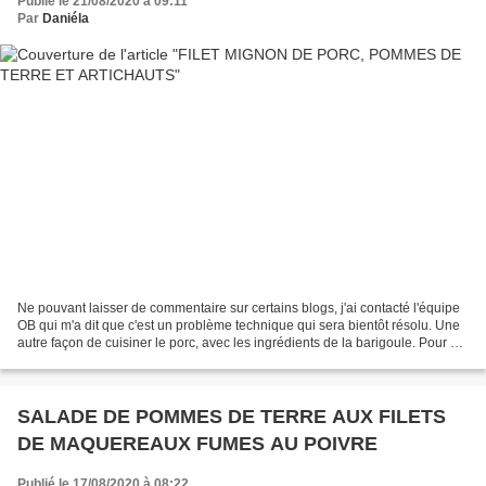
Publié le 21/08/2020 à 09:11
Par
Daniéla
Ne pouvant laisser de commentaire sur certains blogs, j'ai contacté l'équipe
OB qui m'a dit que c'est un problème technique qui sera bientôt résolu. Une
autre façon de cuisiner le porc, avec les ingrédients de la barigoule. Pour 4
personnes 1 filet mignon...
SALADE DE POMMES DE TERRE AUX FILETS
DE MAQUEREAUX FUMES AU POIVRE
Publié le 17/08/2020 à 08:22