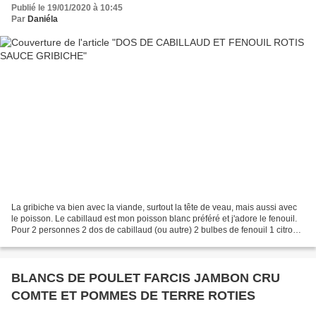
Publié le 19/01/2020 à 10:45
Par
Daniéla
La gribiche va bien avec la viande, surtout la tête de veau, mais aussi avec
le poisson. Le cabillaud est mon poisson blanc préféré et j'adore le fenouil.
Pour 2 personnes 2 dos de cabillaud (ou autre) 2 bulbes de fenouil 1 citron 1
c à c de graines de...
BLANCS DE POULET FARCIS JAMBON CRU
COMTE ET POMMES DE TERRE ROTIES