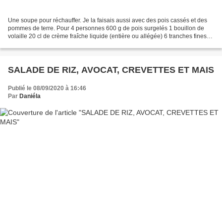
Une soupe pour réchauffer. Je la faisais aussi avec des pois cassés et des
pommes de terre. Pour 4 personnes 600 g de pois surgelés 1 bouillon de
volaille 20 cl de crème fraîche liquide (entière ou allégée) 6 tranches fines
de poitrine fumée 2 g d'ail...
SALADE DE RIZ, AVOCAT, CREVETTES ET MAIS
Publié le 08/09/2020 à 16:46
Par
Daniéla