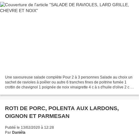
Une savoureuse salade complète Pour 2 à 3 personnes Salade au choix un
sachet de ravioles à poêler ou autre 6 tranches fines de poitrine fumée 1
crottin de chavignol 1 poignée de noix vinaigrette 4 c à s d'huile d'olive 2 c à
s de vinaigre de cidre ou...
ROTI DE PORC, POLENTA AUX LARDONS,
OIGNON ET PARMESAN
Publié le 13/02/2020 à 12:28
Par
Daniéla