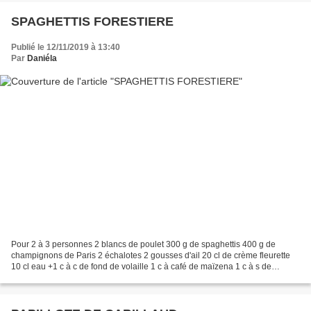
SPAGHETTIS FORESTIERE
Publié le 12/11/2019 à 13:40
Par
Daniéla
Pour 2 à 3 personnes 2 blancs de poulet 300 g de spaghettis 400 g de
champignons de Paris 2 échalotes 2 gousses d'ail 20 cl de crème fleurette
10 cl eau +1 c à c de fond de volaille 1 c à café de maïzena 1 c à s de
cognac (facultatif) huile d'olive sel...