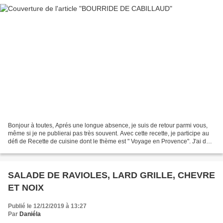
Bonjour à toutes, Aprés une longue absence, je suis de retour parmi vous,
même si je ne publierai pas très souvent. Avec cette recette, je participe au
défi de Recette de cuisine dont le thème est " Voyage en Provence". J'ai déjà
posté pas mal de recettes...
SALADE DE RAVIOLES, LARD GRILLE, CHEVRE
ET NOIX
Publié le 12/12/2019 à 13:27
Par
Daniéla