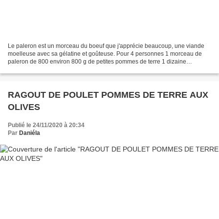
Le paleron est un morceau du boeuf que j'apprécie beaucoup, une viande
moelleuse avec sa gélatine et goûteuse. Pour 4 personnes 1 morceau de
paleron de 800 environ 800 g de petites pommes de terre 1 dizaine
d'échalotes 10 gousses d'ail 1 bouillon de boeuf...
RAGOUT DE POULET POMMES DE TERRE AUX
OLIVES
Publié le 24/11/2020 à 20:34
Par
Daniéla