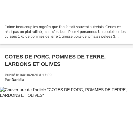
J'aime beaucoup les ragoûts que l'on faisait souvent autrefois. Certes ce
n'est pas un plat raffiné, mais c'est bon. Pour 4 personnes Un poulet ou des
cuisses 1 kg de pommes de terre 1 grosse boîte de tomates pelées 3
gousses d'ail 1 bouillon de volaille...
COTES DE PORC, POMMES DE TERRE,
LARDONS ET OLIVES
Publié le 04/10/2020 à 13:09
Par
Daniéla