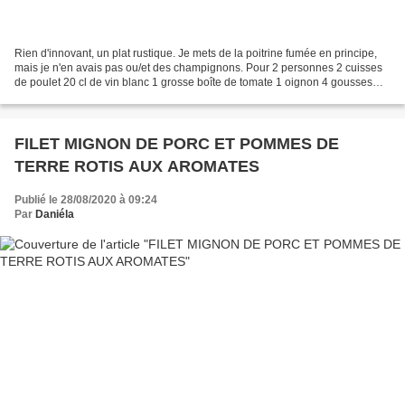
Rien d'innovant, un plat rustique. Je mets de la poitrine fumée en principe,
mais je n'en avais pas ou/et des champignons. Pour 2 personnes 2 cuisses
de poulet 20 cl de vin blanc 1 grosse boîte de tomate 1 oignon 4 gousses
d'ail 2 branchettes de sarriette...
FILET MIGNON DE PORC ET POMMES DE
TERRE ROTIS AUX AROMATES
Publié le 28/08/2020 à 09:24
Par
Daniéla