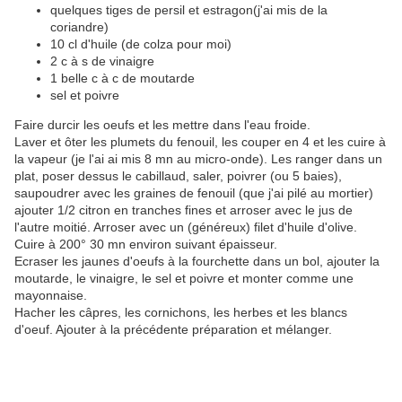
quelques tiges de persil et estragon(j'ai mis de la
coriandre)
10 cl d'huile (de colza pour moi)
2 c à s de vinaigre
1 belle c à c de moutarde
sel et poivre
Faire durcir les oeufs et les mettre dans l'eau froide.
Laver et ôter les plumets du fenouil, les couper en 4 et les cuire à
la vapeur (je l'ai ai mis 8 mn au micro-onde). Les ranger dans un
plat, poser dessus le cabillaud, saler, poivrer (ou 5 baies),
saupoudrer avec les graines de fenouil (que j'ai pilé au mortier)
ajouter 1/2 citron en tranches fines et arroser avec le jus de
l'autre moitié. Arroser avec un (généreux) filet d'huile d'olive.
Cuire à 200° 30 mn environ suivant épaisseur.
Ecraser les jaunes d'oeufs à la fourchette dans un bol, ajouter la
moutarde, le vinaigre, le sel et poivre et monter comme une
mayonnaise.
Hacher les câpres, les cornichons, les herbes et les blancs
d'oeuf. Ajouter à la précédente préparation et mélanger.