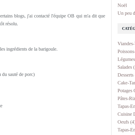
Noël
Un peu d
rtains blogs, j'ai contacté l'équipe OB qui m'a dit que
ôt résolu.
CATÉG
Viandes-
les ingrédients de la barigoule.
Poissons
Légumes
Salades
(
u du sauté de porc)
Desserts 
Cake-Tar
Potages 
Pâtes-Ri
te
Tapas-En
Cuisine D
Oeufs
(4
Tapas-En