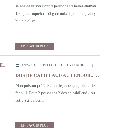
salade de saison Pour 4 personnes 4 belles endives
150 g de roquefort 50 g de noix 1 pomme granny
huile d'olive...
EN SAVOIR PLUS
10/12/2016
PUBLIÉ DEPUIS OVERBLOG
…
DOS DE CABILLAUD AU FENOUIL, POMMES DE TERRE ET TOMATES CERISE
Mon poisson préféré et un légume que j'adore, le
fenouil. Pour 2 personnes 2 dos de cabillaud ( ou
autre ) 2 bulbes...
EN SAVOIR PLUS