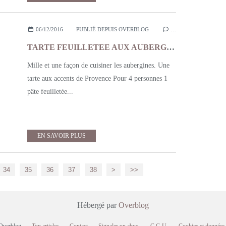
06/12/2016
PUBLIÉ DEPUIS OVERBLOG
…
TARTE FEUILLETEE AUX AUBERGINES
Mille et une façon de cuisiner les aubergines. Une
tarte aux accents de Provence Pour 4 personnes 1
pâte feuilletée...
EN SAVOIR PLUS
34
35
36
37
38
>
>>
Hébergé par
Overblog