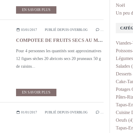
Noël
EN SAVOIR PLUS
Un peu d
CATÉG
03/01/2017
PUBLIÉ DEPUIS OVERBLOG
…
COMPOTEE DE FRUITS SECS AU MIEL ET CANNELLE
Viandes-
Poissons
Pour 4 personnes les quantités sont approximatives
Légumes
12 figues sèches 20 abricots secs 20 pruneaux 50 g
Salades
(
de raisins...
Desserts 
Cake-Tar
Potages 
EN SAVOIR PLUS
Pâtes-Ri
Tapas-En
Cuisine D
01/01/2017
PUBLIÉ DEPUIS OVERBLOG
…
Oeufs
(4
Tapas-En