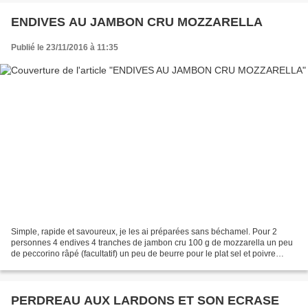
ENDIVES AU JAMBON CRU MOZZARELLA
Publié le 23/11/2016 à 11:35
Simple, rapide et savoureux, je les ai préparées sans béchamel. Pour 2
personnes 4 endives 4 tranches de jambon cru 100 g de mozzarella un peu
de peccorino râpé (facultatif) un peu de beurre pour le plat sel et poivre
Lever les feuilles abîmées des endives...
PERDREAU AUX LARDONS ET SON ECRASE