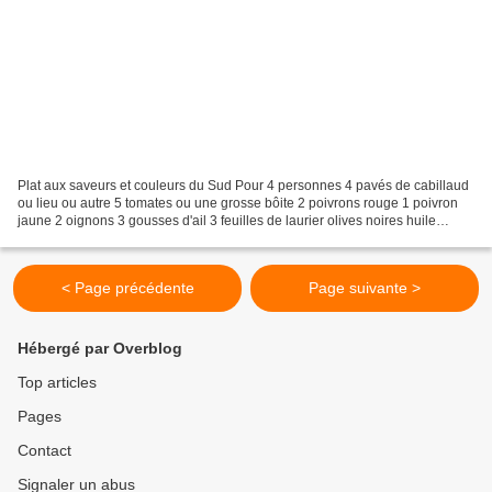
Plat aux saveurs et couleurs du Sud Pour 4 personnes 4 pavés de cabillaud
ou lieu ou autre 5 tomates ou une grosse bôite 2 poivrons rouge 1 poivron
jaune 2 oignons 3 gousses d'ail 3 feuilles de laurier olives noires huile
d'olive sel et poivre Peler et...
< Page précédente
Page suivante >
Hébergé par Overblog
Top articles
Pages
Contact
Signaler un abus