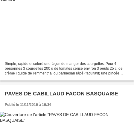
Simple, rapide et coloré une façon de manger des courgettes. Pour 4
personnes 3 courgettes 200 g de tomates cerise environ 3 oeufs 25 cl de
crème liquide de l'emmenthal ou parmesan râpé (facultatif) une pincée
d'origan du basilic (si vous en avez) 2 c...
PAVES DE CABILLAUD FACON BASQUAISE
Publié le 11/11/2016 à 16:36