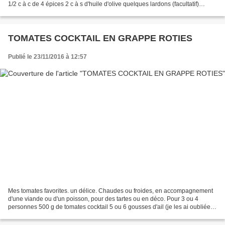
1/2 c à c de 4 épices 2 c à s d'huile d'olive quelques lardons (facultatif)
Eplucher le potiron et couper...
TOMATES COCKTAIL EN GRAPPE ROTIES
Publié le 23/11/2016 à 12:57
Mes tomates favorites. un délice. Chaudes ou froides, en accompagnement
d'une viande ou d'un poisson, pour des tartes ou en déco. Pour 3 ou 4
personnes 500 g de tomates cocktail 5 ou 6 gousses d'ail (je les ai oubliées
alors que je l'adore) de l'origan...