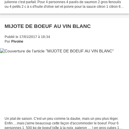
julienne c'est parfait. Pour 4 personnes 4 pavés de saumon 2 gros fenouils
ou 4 petits 2 c à s d'huile d'olive sel et poivre pour la sauce citron 1 citron 60
g de beurre 15 cl de crème...
MIJOTE DE BOEUF AU VIN BLANC
Publié le 17/01/2017 à 18:34
Par
Pivoine
Un plat de saison. C'est un peu comme la daube, mais un peu plus léger.
Enfin.....mais j'aime beaucoup cette façon d'accommoder le boeuf. Pour 6
personnes 1, 500 kg de boeuf (gîte à la noix, paleron .... ) en gros cubes 150