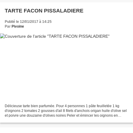
TARTE FACON PISSALADIERE
Publié le 12/01/2017 à 14:25
Par
Pivoine
Délicieuse tarte bien parfumée. Pour 4 personnes 1 pâte feuilletée 1 kg
d'oignons 2 tomates 2 gousses d'ail 8 filets d'anchois origan huile d'olive sel
et poivre une douzaine d'olives noires Peler et émincer les oignons en
tranches fines (à la mandoline...