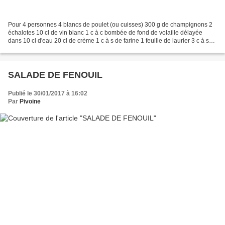
Pour 4 personnes 4 blancs de poulet (ou cuisses) 300 g de champignons 2
échalotes 10 cl de vin blanc 1 c à c bombée de fond de volaille délayée
dans 10 cl d'eau 20 cl de crème 1 c à s de farine 1 feuille de laurier 3 c à s
d'huile sel et poivre Couper...
SALADE DE FENOUIL
Publié le 30/01/2017 à 16:02
Par
Pivoine