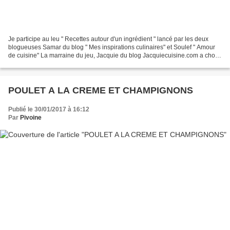
Je participe au leu " Recettes autour d'un ingrédient " lancé par les deux
blogueuses Samar du blog " Mes inspirations culinaires" et Soulef " Amour
de cuisine" La marraine du jeu, Jacquie du blog Jacquiecuisine.com a choisi
: les agrumes pour être la...
POULET A LA CREME ET CHAMPIGNONS
Publié le 30/01/2017 à 16:12
Par
Pivoine