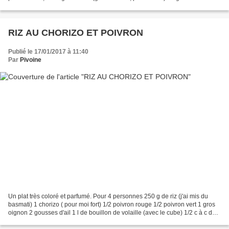
g de poitrine de porc 3 carottes...
RIZ AU CHORIZO ET POIVRON
Publié le 17/01/2017 à 11:40
Par
Pivoine
Un plat très coloré et parfumé. Pour 4 personnes 250 g de riz (j'ai mis du
basmati) 1 chorizo ( pour moi fort) 1/2 poivron rouge 1/2 poivron vert 1 gros
oignon 2 gousses d'ail 1 l de bouillon de volaille (avec le cube) 1/2 c à c de
paprika fumé (ou doux...