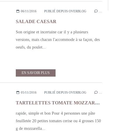
06/11/2016
PUBLIÉ DEPUIS OVERBLOG
…
SALADE CAESAR
Son origine et incertaine car il y a plusieurs
versions, mais chacun l'accommode à sa façon, des
oeufs, du poulet...
EN SAVOIR PLUS
05/11/2016
PUBLIÉ DEPUIS OVERBLOG
…
TARTELETTES TOMATE MOZZARELLA
rapide, simple et bon Pour 4 personnes une pâte
feuilletée 20 petites tomates cerise ou 4 grosses 150
g de mozzarella...