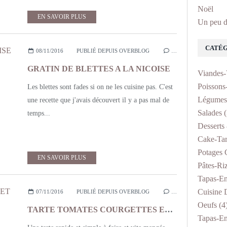
Noël
EN SAVOIR PLUS
Un peu d
CATÉG
08/11/2016
PUBLIÉ DEPUIS OVERBLOG
…
GRATIN DE BLETTES A LA NICOISE
Viandes-
Poissons
Les blettes sont fades si on ne les cuisine pas. C'est
Légumes
une recette que j'avais découvert il y a pas mal de
Salades
(
temps...
Desserts 
Cake-Tar
Potages 
EN SAVOIR PLUS
Pâtes-Ri
Tapas-En
Cuisine D
07/11/2016
PUBLIÉ DEPUIS OVERBLOG
…
Oeufs
(4
TARTE TOMATES COURGETTES ET CHEVRE
Tapas-En