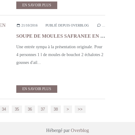
EN SAVOIR PLUS
21/10/2016
PUBLIÉ DEPUIS OVERBLOG
…
SOUPE DE MOULES SAFRANEE EN FEUILLETAGE
Une entrée sympa à la présentation originale. Pour
4 personnes 1 l de moules de bouchot 2 échalotes 2
gousses d'ail...
EN SAVOIR PLUS
34
35
36
37
38
>
>>
Hébergé par
Overblog