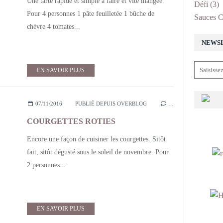
Une tarte rapide et simple à faire et vite mangée.
Défi
(3)
Pour 4 personnes 1 pâte feuilletée 1 bûche de
Sauces C
chèvre 4 tomates...
NEWS
EN SAVOIR PLUS
07/11/2016
PUBLIÉ DEPUIS OVERBLOG
…
COURGETTES ROTIES
Encore une façon de cuisiner les courgettes. Sitôt
fait, sitôt dégusté sous le soleil de novembre. Pour
2 personnes...
EN SAVOIR PLUS