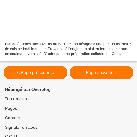
Plat de égumes aux saveurs du Sud. Le tian désigne d'une part un ustensile
de cuisine traditionnel de Provence, à l'origine un plat en terre, maintenant
en couleur et vernissé. D'autre part une préparation culinaire du Comtat
Venaissin (Vaucluse), adoptée...
< Page précédente
Page suivante >
Hébergé par Overblog
Top articles
Pages
Contact
Signaler un abus
C.G.U.