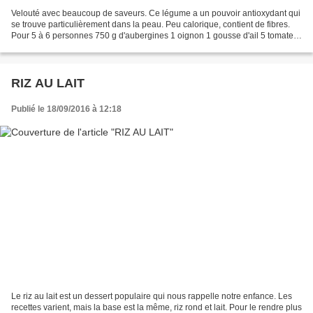
Velouté avec beaucoup de saveurs. Ce légume a un pouvoir antioxydant qui
se trouve particulièrement dans la peau. Peu calorique, contient de fibres.
Pour 5 à 6 personnes 750 g d'aubergines 1 oignon 1 gousse d'ail 5 tomates
mûres (ou boîte 400g avec le...
RIZ AU LAIT
Publié le 18/09/2016 à 12:18
Le riz au lait est un dessert populaire qui nous rappelle notre enfance. Les
recettes varient, mais la base est la même, riz rond et lait. Pour le rendre plus