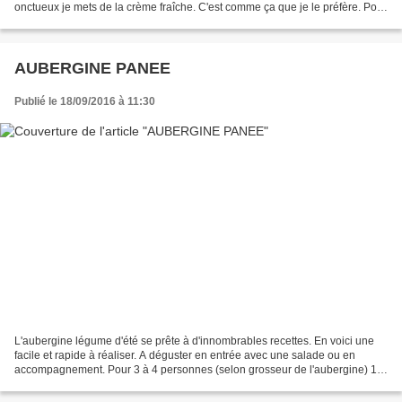
onctueux je mets de la crème fraîche. C'est comme ça que je le préfère. Pour
4 personnes 1 l...
AUBERGINE PANEE
Publié le 18/09/2016 à 11:30
L'aubergine légume d'été se prête à d'innombrables recettes. En voici une
facile et rapide à réaliser. A déguster en entrée avec une salade ou en
accompagnement. Pour 3 à 4 personnes (selon grosseur de l'aubergine) 1
grosse aubergine farine 100 g parmesan...