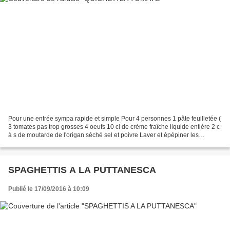
Pour une entrée sympa rapide et simple Pour 4 personnes 1 pâte feuilletée (
3 tomates pas trop grosses 4 oeufs 10 cl de crème fraîche liquide entière 2 c
à s de moutarde de l'origan séché sel et poivre Laver et épépiner les
tomates et les couper en tranches...
SPAGHETTIS A LA PUTTANESCA
Publié le 17/09/2016 à 10:09