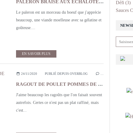
PALERON BRAISE AUX ECHALOTES ET AIL EN CHEMISE
Défi
(3)
Sauces C
Le paleron est un morceau du boeuf que j'apprécie
beaucoup, une viande moelleuse avec sa gélatine et
NEWS
goûteuse....
EN SAVOIR PLUS
24/11/2020
PUBLIÉ DEPUIS OVERBLOG
…
RAGOUT DE POULET POMMES DE TERRE AUX OLIVES
J'aime beaucoup les ragoûts que l'on faisait souvent
autrefois. Certes ce n'est pas un plat raffiné, mais
c'est...