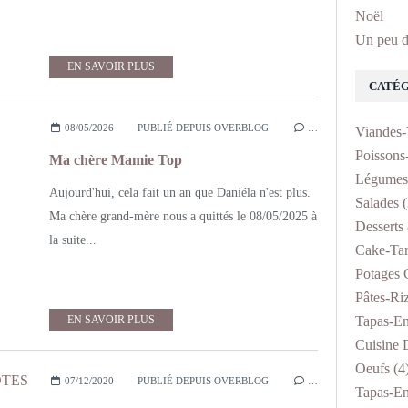
Noël
Un peu d
EN SAVOIR PLUS
CATÉG
08/05/2026
PUBLIÉ DEPUIS OVERBLOG
…
Viandes-
Poissons
Ma chère Mamie Top
Légumes
Aujourd'hui, cela fait un an que Daniéla n'est plus.
Salades
(
Ma chère grand-mère nous a quittés le 08/05/2025 à
Desserts 
la suite...
Cake-Tar
Potages 
Pâtes-Ri
EN SAVOIR PLUS
Tapas-En
Cuisine D
Oeufs
(4
07/12/2020
PUBLIÉ DEPUIS OVERBLOG
…
Tapas-En