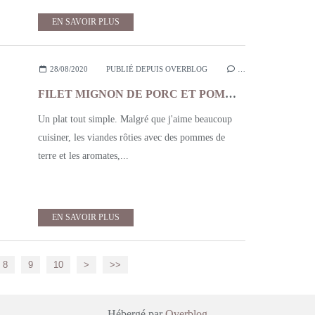
EN SAVOIR PLUS
28/08/2020
PUBLIÉ DEPUIS OVERBLOG
…
FILET MIGNON DE PORC ET POMMES DE TERRE ROTIS AUX AROMATES
Un plat tout simple. Malgré que j'aime beaucoup
cuisiner, les viandes rôties avec des pommes de
terre et les aromates,...
EN SAVOIR PLUS
20
30
8
9
10
>
>>
Hébergé par
Overblog