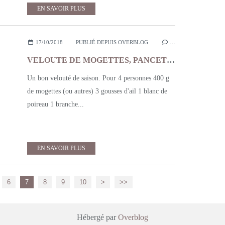
EN SAVOIR PLUS
17/10/2018
PUBLIÉ DEPUIS OVERBLOG
…
VELOUTE DE MOGETTES, PANCETTA GRILLE
Un bon velouté de saison. Pour 4 personnes 400 g
de mogettes (ou autres) 3 gousses d'ail 1 blanc de
poireau 1 branche...
EN SAVOIR PLUS
20
30
6
7
8
9
10
>
>>
Hébergé par
Overblog