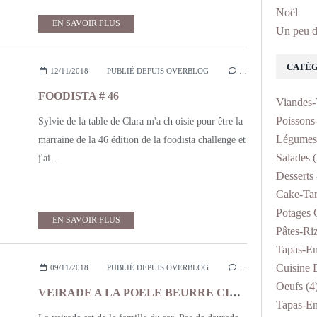
Noël
EN SAVOIR PLUS
Un peu d
CATÉG
12/11/2018
PUBLIÉ DEPUIS OVERBLOG
…
FOODISTA # 46
Viandes-
Poissons
Sylvie de la table de Clara m'a ch oisie pour être la
Légumes
marraine de la 46 édition de la foodista challenge et
Salades
(
j'ai...
Desserts 
Cake-Tar
Potages 
EN SAVOIR PLUS
Pâtes-Ri
Tapas-En
Cuisine D
09/11/2018
PUBLIÉ DEPUIS OVERBLOG
…
Oeufs
(4
VEIRADE A LA POELE BEURRE CITRONNE ET PERSIL, ENDIVES BRAISEES
Tapas-En