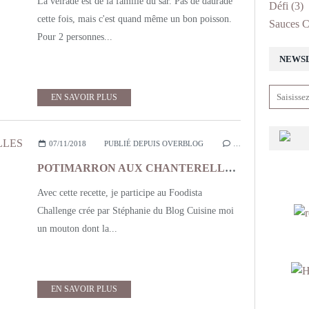
La veirade est de la famille du sar. Pas de daurade
Défi
(3)
cette fois, mais c'est quand même un bon poisson.
Sauces C
Pour 2 personnes...
NEWS
EN SAVOIR PLUS
07/11/2018
PUBLIÉ DEPUIS OVERBLOG
…
POTIMARRON AUX CHANTERELLES ET CANTAL
Avec cette recette, je participe au Foodista
Challenge crée par Stéphanie du Blog Cuisine moi
un mouton dont la...
EN SAVOIR PLUS