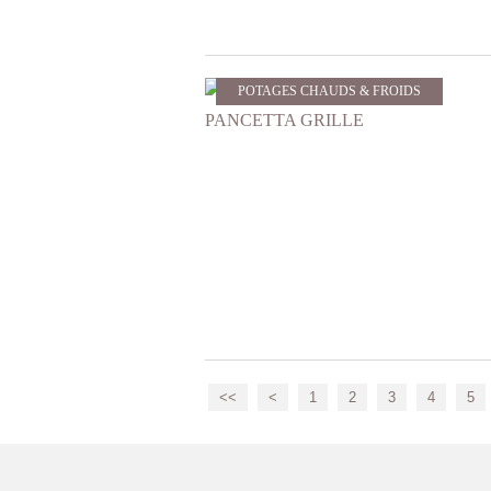
POTAGES CHAUDS & FROIDS
<<
<
1
2
3
4
5