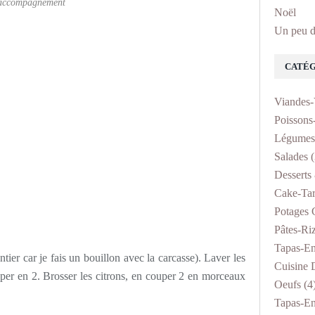
accompagnement
Noël
Un peu d
CATÉG
Viandes-
Poissons
Légumes
Salades
(
Desserts 
Cake-Tar
Potages 
Pâtes-Ri
Tapas-En
ntier car je fais un bouillon avec la carcasse). Laver les
Cuisine D
uper en 2. Brosser les citrons, en couper 2 en morceaux
Oeufs
(4
Tapas-En