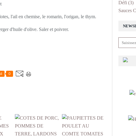
Défi
(3)
t
Sauces C
lotes, l'ail en chemise, le romarin, l'origan, le thym.
NEWS
erger d'huile d'olive. Saler et poivrer.
st
0