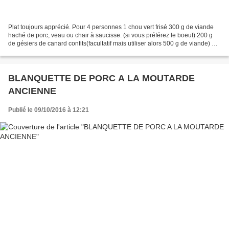
Plat toujours apprécié. Pour 4 personnes 1 chou vert frisé 300 g de viande
haché de porc, veau ou chair à saucisse. (si vous préférez le boeuf) 200 g
de gésiers de canard confits(facultatif mais utiliser alors 500 g de viande) 1
gros oignon ou 2 petits...
BLANQUETTE DE PORC A LA MOUTARDE
ANCIENNE
Publié le 09/10/2016 à 12:21