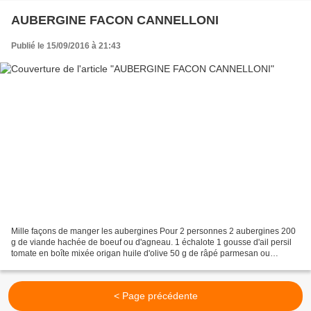
AUBERGINE FACON CANNELLONI
Publié le 15/09/2016 à 21:43
Mille façons de manger les aubergines Pour 2 personnes 2 aubergines 200
g de viande hachée de boeuf ou d'agneau. 1 échalote 1 gousse d'ail persil
tomate en boîte mixée origan huile d'olive 50 g de râpé parmesan ou
gruyère sel et poivre Couper les aubergines...
< Page précédente