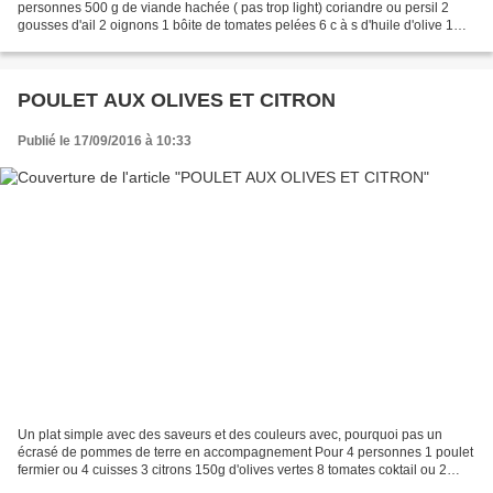
personnes 500 g de viande hachée ( pas trop light) coriandre ou persil 2
gousses d'ail 2 oignons 1 bôite de tomates pelées 6 c à s d'huile d'olive 1
pincée de piment en poudre 1/2 c à c...
POULET AUX OLIVES ET CITRON
Publié le 17/09/2016 à 10:33
Un plat simple avec des saveurs et des couleurs avec, pourquoi pas un
écrasé de pommes de terre en accompagnement Pour 4 personnes 1 poulet
fermier ou 4 cuisses 3 citrons 150g d'olives vertes 8 tomates coktail ou 2
tomates 4 échalotes 8 gousse d'ail...