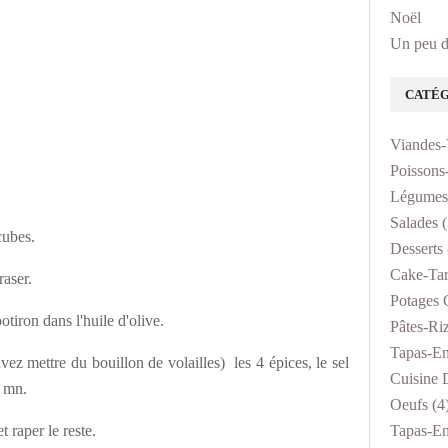
Noël
Un peu d
CATÉG
Viandes-
Poissons
Légumes
Salades
(
cubes.
Desserts 
Cake-Tar
raser.
Potages 
otiron dans l'huile d'olive.
Pâtes-Ri
Tapas-En
vez mettre du bouillon de volailles) les 4 épices, le sel
Cuisine D
0 mn.
Oeufs
(4
 raper le reste.
Tapas-En