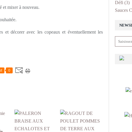
Défi
(3)
âpé et mixer à nouveau.
Sauces C
souhaitée.
NEWS
ses et décorer avec les copeaux et éventuellement les
st
0
ie