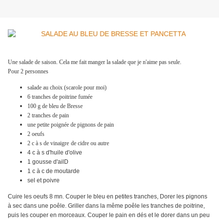
Une salade de saison. Cela me fait manger la salade que je n'aime pas seule.
Pour 2 personnes
salade au choix (scarole pour moi)
6 tranches de poitrine fumée
100 g de bleu de Bresse
2 tranches de pain
une petite poignée de pignons de pain
2 oeufs
2 c à s de vinaigre
de cidre ou autre
4 c à s d'huile d'olive
1 gousse d'ailD
1 c à c de moutarde
sel et poivre
Cuire les oeufs 8 mn. Couper le bleu en petites tranches, Dorer les pignons
à sec dans une poêle. Griller dans la même poêle les tranches de poitrine,
puis les couper en morceaux. Couper le pain en dés et le dorer dans un peu