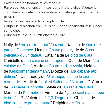
Faire dorer les lardons et les réserver.
Faire suer les oignons émincés dans l'huile d'olive. Ajouter le
chou dans la poêle puis les lardons et mélanger. Saler (peu) et
poivrer.
Verser la préparation dans un plat huilé.
Couper le reblochon en 2, puis en 2 dans l'épaisseur et le placer
sur le chou.
Cuire au four 25 à 30 mn environ à 200°
Natly de
Une cuisine pour Voozeno
, Daniela de
Quelque
part en Provence
, Lina de
Chaud patate
, Lic de
Aussi
délicieux qu'un gâteau
, Catalina de L
e blog de Cata
,
Christelle de
La cuisine de poupoule
, Cath de Miam "
La
cuisine de Cath
", Assia de
Gourmandise Assia
, Hélène
de
Keskonmangemaman?
, Djouza de "
Ma cabane aux
délices
", Calinhorely de "
J'ai toujours aimé le jaune
moutarde
", Marie de "
United Colours of Macarons
". Carole
de "
Ramène la popotte
" Sylvie de "
La table de Clara
",
Martine de
Kilomètre-0
, Virginie de "
ça ne sent pas un peu
le brûlé là
?", Valérie de
1,2,3..Dégustez!
, Christine de "
le
blog culinaire pause nature
" Delphine de
Oh la