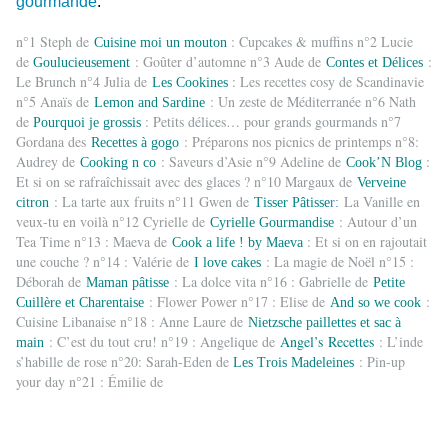
gourmande
.
n°1 Steph de
: Cupcakes & muffins n°2 Lucie
Cuisine moi un mouton
de
: Goûter d’automne n°3 Aude de
:
Goulucieusement
Contes et Délices
Le Brunch n°4 Julia de
: Les recettes cosy de Scandinavie
Les Cookines
n°5 Anaïs de
: Un zeste de Méditerranée n°6 Nath
Lemon and Sardine
de
: Petits délices… pour grands gourmands n°7
Pourquoi
je grossis
Gordana des
: Préparons nos picnics de printemps n°8:
Recettes à gogo
Audrey de
: Saveurs d’Asie n°9 Adeline de
:
Cooking n co
Cook’N Blog
Et si on se rafraîchissait avec des glaces ? n°10 Margaux de
Verveine
: La tarte aux fruits n°11 Gwen de
La Vanille en
citron
Tisser Pâtisse
r:
veux-tu en voilà n°12 Cyrielle de
: Autour d’un
Cyrielle
Gourmandise
Tea Time n°13 : Maeva de
: Et si on en rajoutait
Cook a life ! by Maeva
une couche ? n°14 : Valérie de
: La magie de Noël n°15 :
I love cakes
Déborah de
: La dolce vita n°16 : Gabrielle de
Maman pâtisse
Petite
: Flower Power n°17 : Elise de
:
Cuillère et Charentaise
And so we cook
Cuisine Libanaise n°18 : Anne Laure de
Nietzsche paillettes et sac à
: C’est du tout cru! n°19 : Angelique de
Angel’s Recettes
: L’inde
main
s’habille de rose n°20: Sarah-Eden de
: Pin-up
Les Trois Madeleines
your day n°21 : Émilie de