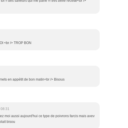
 !! des saveurs qui me parle !!! très belle recette<br />
I <br /> TROP BON
mets en appétit de bon matin<br /> Bisous
 08:31
ez moi aussi aujourd'hui ce type de poivrons farcis mais avev
lait bisou