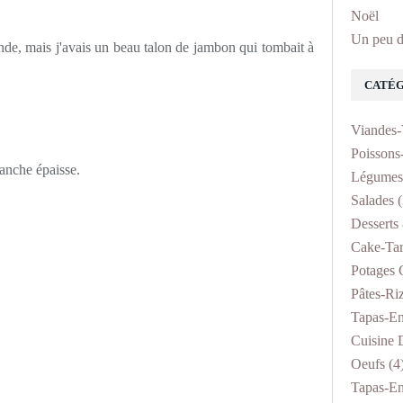
Noël
Un peu d
iande, mais j'avais un beau talon de jambon qui tombait à
CATÉG
Viandes-
Poissons
anche épaisse.
Légumes
Salades
(
Desserts 
Cake-Tar
Potages 
Pâtes-Ri
Tapas-En
Cuisine D
Oeufs
(4
Tapas-En