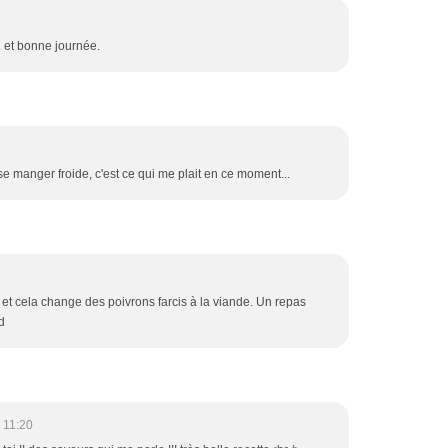
. et bonne journée.
se manger froide, c'est ce qui me plait en ce moment...
 et cela change des poivrons farcis à la viande. Un repas
d
 11:20