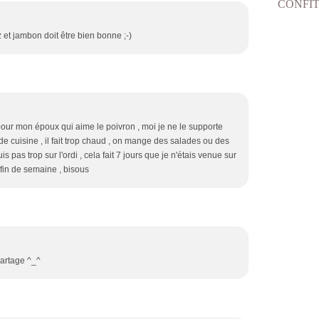
z et jambon doit être bien bonne ;-)
pour mon époux qui aime le poivron , moi je ne le supporte
 cuisine , il fait trop chaud , on mange des salades ou des
uis pas trop sur l'ordi , cela fait 7 jours que je n'étais venue sur
 fin de semaine , bisous
partage ^_^