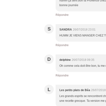
humm ça sent bon la Provence chez toi
bonne journée
Répondre
S
SANDRA
26/07/2018 23:01
HUMM JE VIENS MANGER CHEZ TO
Répondre
D
delphine
26/07/2018 09:35
Oh comme cela doit être bon, tu me 
Répondre
L
Les petits plats de Béa
26/07/2018
Les grands esprits se rencontrent ch
une recette grecque. Ta version me p