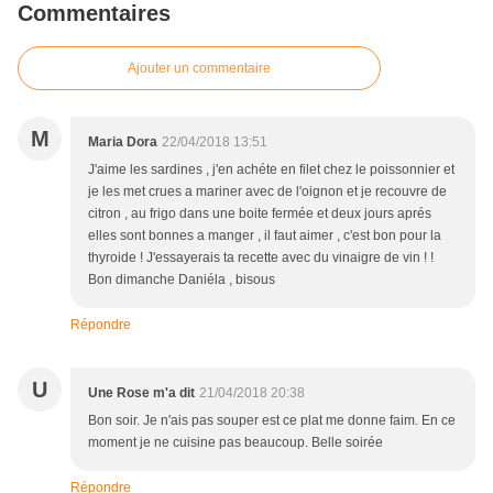
Commentaires
Ajouter un commentaire
M
Maria Dora
22/04/2018 13:51
J'aime les sardines , j'en achéte en filet chez le poissonnier et
je les met crues a mariner avec de l'oignon et je recouvre de
citron , au frigo dans une boite fermée et deux jours aprés
elles sont bonnes a manger , il faut aimer , c'est bon pour la
thyroide ! J'essayerais ta recette avec du vinaigre de vin ! !
Bon dimanche Daniéla , bisous
Répondre
U
Une Rose m'a dit
21/04/2018 20:38
Bon soir. Je n'ais pas souper est ce plat me donne faim. En ce
moment je ne cuisine pas beaucoup. Belle soirée
Répondre