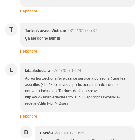
Répondre
T
Tonkin voyage Vietnam
28/11/2017 05:37
Ça me donne faim !!!
Répondre
L
latabledeclara
27/11/2017 14:24
Après les torchons j'ai aussi ce service à poissons ( que les
assiettes )<br /> Je t'invite à participer à mon défi dont le
nouveau thème est Terrines de fêtes <br />
http://www.latabledeclara.fr/2017/11/appropriez-vous-la-
recette-7.html<br /> Bises
Répondre
D
Daniéla
27/11/2017 19:39