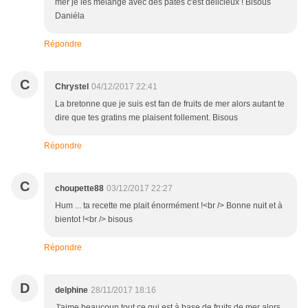
mer je les mélange avec des pates c'est délicieux ! Bisous
Daniéla
Répondre
C
Chrystel
04/12/2017 22:41
La bretonne que je suis est fan de fruits de mer alors autant te
dire que tes gratins me plaisent follement. Bisous
Répondre
C
choupette88
03/12/2017 22:27
Hum ... ta recette me plait énormément !<br /> Bonne nuit et à
bientot !<br /> bisous
Répondre
D
delphine
28/11/2017 18:16
J'aime beaucoup tout ce qui est à base de fruits de mer alors