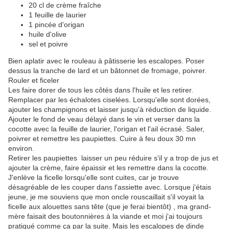
20 cl de crème fraîche
1 feuille de laurier
1 pincée d'origan
huile d'olive
sel et poivre
Bien aplatir avec le rouleau à pâtisserie les escalopes. Poser
dessus la tranche de lard et un bâtonnet de fromage, poivrer.
Rouler et ficeler
Les faire dorer de tous les côtés dans l'huile et les retirer.
Remplacer par les échalotes ciselées. Lorsqu'elle sont dorées,
ajouter les champignons et laisser jusqu'à réduction de liquide.
Ajouter le fond de veau délayé dans le vin et verser dans la
cocotte avec la feuille de laurier, l'origan et l'ail écrasé. Saler,
poivrer et remettre les paupiettes. Cuire à feu doux 30 mn
environ.
Retirer les paupiettes laisser un peu réduire s'il y a trop de jus et
ajouter la crème, faire épaissir et les remettre dans la cocotte.
J'enlève la ficelle lorsqu'elle sont cuites, car je trouve
désagréable de les couper dans l'assiette avec. Lorsque j'étais
jeune, je me souviens que mon oncle rouscaillait s'il voyait la
ficelle aux alouettes sans tête (que je ferai bientôt) , ma grand-
mère faisait des boutonnières à la viande et moi j'ai toujours
pratiqué comme ça par la suite. Mais les escalopes de dinde