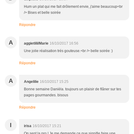
Hum un plat qui me fait drôlement envie, j'aime beaucoup<br
/> Bises et belle soirée
Répondre
A
aggietlili/Marie
16/10/2017 16:56
Une jolie réalisation trés gouteuse.<br /> belle soirée :)
Répondre
A
Angelilie
16/10/2017 15:25
Bonne semaine Danièla. toujours un plaisir de flâner sur tes
pages gourmandes. bisous
Répondre
I
irisa
16/10/2017 15:21
On sent la pro ! Je me demande ce que signifie faire une