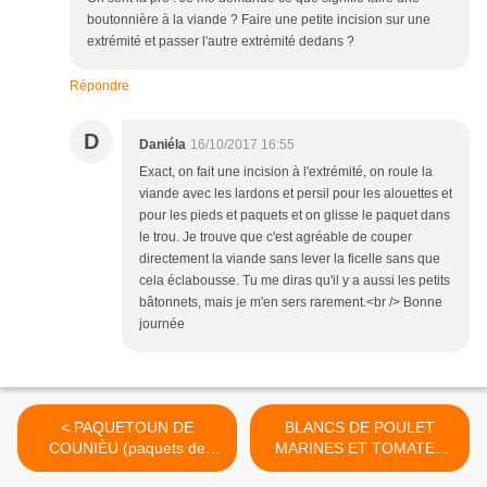
boutonnière à la viande ? Faire une petite incision sur une
extrémité et passer l'autre extrémité dedans ?
Répondre
D
Daniéla
16/10/2017 16:55
Exact, on fait une incision à l'extrémité, on roule la
viande avec les lardons et persil pour les alouettes et
pour les pieds et paquets et on glisse le paquet dans
le trou. Je trouve que c'est agréable de couper
directement la viande sans lever la ficelle sans que
cela éclabousse. Tu me diras qu'il y a aussi les petits
bâtonnets, mais je m'en sers rarement.<br /> Bonne
journée
< PAQUETOUN DE
BLANCS DE POULET
COUNIÈU (paquets de
MARINES ET TOMATES
lapin)
CERISE AU FOUR >