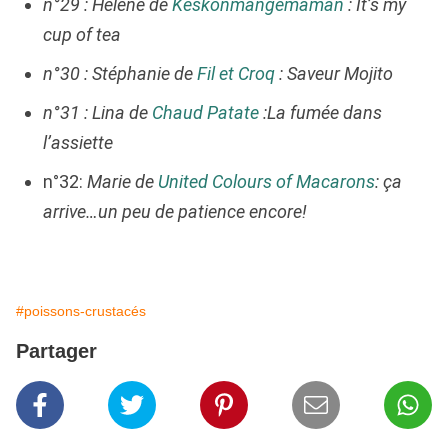
n°29 : Hélène de
Keskonmangemaman
: It’s my
cup of tea
n°30 : Stéphanie de
Fil et Croq
: Saveur Mojito
n°31 : Lina de
Chaud Patate
:La fumée dans
l’assiette
n°32:
Marie de
United Colours of Macarons
: ça
arrive…un peu de patience encore!
#poissons-crustacés
Partager