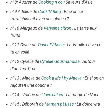
n°8: Audrey de
Cooking n co
: Saveurs d’Asie
n°9 Adeline de
Cook’N Blog
: Et si on se
rafraîchissait avec des glaces ?
n°10 Margaux de
Verveine citron
: La tarte aux
fruits
n°11 Gwen de
Tisser Pâtisser
: La Vanille en veux-
tu en voilà
n°12 Cyrielle de
Cyrielle Gourmandise
: Autour
d’un Tea Time
n°13 : Maeva de
Cook a life ! by Maeva
: Et si on en
rajoutait une couche ?
n°14 : Valérie de
I love cakes
: La magie de Noël
n°15 : Déborah de
Maman pâtisse
: La dolce vita