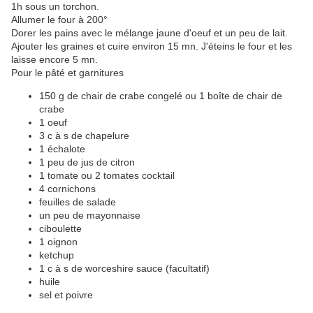
1h sous un torchon.
Allumer le four à 200°
Dorer les pains avec le mélange jaune d'oeuf et un peu de lait.
Ajouter les graines et cuire environ 15 mn. J'éteins le four et les
laisse encore 5 mn.
Pour le pâté et garnitures
150 g de chair de crabe congelé ou 1 boîte de chair de
crabe
1 oeuf
3 c à s de chapelure
1 échalote
1 peu de jus de citron
1 tomate ou 2 tomates cocktail
4 cornichons
feuilles de salade
un peu de mayonnaise
ciboulette
1 oignon
ketchup
1 c à s de worceshire sauce (facultatif)
huile
sel et poivre