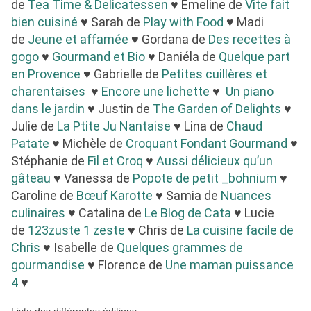
de
Tea Time & Delicatessen
♥ Emeline de
Vite fait
bien cuisiné
♥ Sarah de
Play with Food
♥ Madi
de
Jeune et affamée
♥ Gordana de
Des recettes à
gogo
♥
Gourmand et Bio
♥ Daniéla de
Quelque part
en Provence
♥ Gabrielle de
Petites cuillères et
charentaises
♥
Encore une lichette
♥
Un piano
dans le jardin
♥ Justin de
The Garden of Delights
♥
Julie de
La Ptite Ju Nantaise
♥ Lina de
Chaud
Patate
♥ Michèle de
Croquant Fondant Gourmand
♥
Stéphanie de
Fil et Croq
♥
Aussi délicieux qu’un
gâteau
♥ Vanessa de
Popote de petit _bohnium
♥
Caroline de
Bœuf Karotte
♥ Samia de
Nuances
culinaires
♥ Catalina de
Le Blog de Cata
♥ Lucie
de
123zuste 1 zeste
♥ Chris de
La cuisine facile de
Chris
♥ Isabelle de
Quelques grammes de
gourmandise
♥ Florence de
Une maman puissance
4
♥