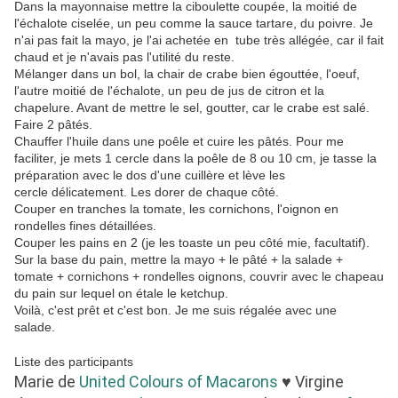
Dans la mayonnaise mettre la ciboulette coupée, la moitié de
l'échalote ciselée, un peu comme la sauce tartare, du poivre. Je
n'ai pas fait la mayo, je l'ai achetée en tube très allégée, car il fait
chaud et je n'avais pas l'utilité du reste.
Mélanger dans un bol, la chair de crabe bien égouttée, l'oeuf,
l'autre moitié de l'échalote, un peu de jus de citron et la
chapelure. Avant de mettre le sel, goutter, car le crabe est salé.
Faire 2 pâtés.
Chauffer l'huile dans une poêle et cuire les pâtés. Pour me
faciliter, je mets 1 cercle dans la poêle de 8 ou 10 cm, je tasse la
préparation avec le dos d'une cuillère et lève les
cercle délicatement. Les dorer de chaque côté.
Couper en tranches la tomate, les cornichons, l'oignon en
rondelles fines détaillées.
Couper les pains en 2 (je les toaste un peu côté mie, facultatif).
Sur la base du pain, mettre la mayo + le pâté + la salade +
tomate + cornichons + rondelles oignons, couvrir avec le chapeau
du pain sur lequel on étale le ketchup.
Voilà, c'est prêt et c'est bon. Je me suis régalée avec une
salade.
Liste des participants
Marie de
United Colours of Macarons
♥ Virgine