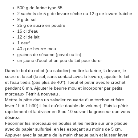
500 g de farine type 55
2 sachets de 5 g de levure sèche ou 12 g de levure fraîche
9 g de sel
25 g de sucre en poudre
15 cl d'eau
12 cl de lait
1 oeuf
40 g de beurre mou
graines de sésame (pavot ou lin)
un jaune d'oeuf et un peu de lait pour dorer
Dans le bol du robot (ou saladier) mettre la farine, la levure, le
sucre et le sel (le sel, sans contact avec la levure), ajouter le lait
et l'eau tiédis (pas plus de 40°), l'oeuf et pétrir avec le crochet
pendant 8 mn. Ajouter le beurre mou et incorporer par petits
morceaux Pétrir à nouveau .
Mettre la pâte dans un saladier couverte d'un torchon et faire
lever 1h à 1 h30( il faut qu'elle double de volume). Puis la pétrir
rapidement et la diviser en 8 ou 10 suivant la grosseur que vous
désirez.
Faconner les morceaux en boules et les mettre sur une plaque
avec du papier sulfurisé, en les espaçant au moins de 5 cm.
Appuyer avec la paume de la main chaque pain et laisser lever