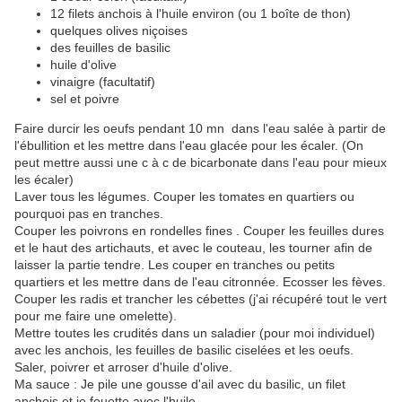
12 filets anchois à l'huile environ (ou 1 boîte de thon)
quelques olives niçoises
des feuilles de basilic
huile d'olive
vinaigre (facultatif)
sel et poivre
Faire durcir les oeufs pendant 10 mn dans l'eau salée à partir de
l'ébullition et les mettre dans l'eau glacée pour les écaler. (On
peut mettre aussi une c à c de bicarbonate dans l'eau pour mieux
les écaler)
Laver tous les légumes. Couper les tomates en quartiers ou
pourquoi pas en tranches.
Couper les poivrons en rondelles fines . Couper les feuilles dures
et le haut des artichauts, et avec le couteau, les tourner afin de
laisser la partie tendre. Les couper en tranches ou petits
quartiers et les mettre dans de l'eau citronnée. Ecosser les fèves.
Couper les radis et trancher les cébettes (j'ai récupéré tout le vert
pour me faire une omelette).
Mettre toutes les crudités dans un saladier (pour moi individuel)
avec les anchois, les feuilles de basilic ciselées et les oeufs.
Saler, poivrer et arroser d'huile d'olive.
Ma sauce : Je pile une gousse d'ail avec du basilic, un filet
anchois et je fouette avec l'huile