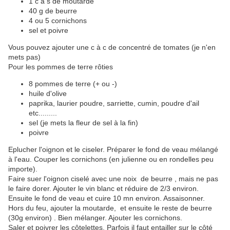
1 c à s de moutarde
40 g de beurre
4 ou 5 cornichons
sel et poivre
Vous pouvez ajouter une c à c de concentré de tomates (je n'en
mets pas)
Pour les pommes de terre rôties
8 pommes de terre (+ ou -)
huile d'olive
paprika, laurier poudre, sarriette, cumin, poudre d'ail
etc.........
sel (je mets la fleur de sel à la fin)
poivre
Eplucher l'oignon et le ciseler. Préparer le fond de veau mélangé
à l'eau. Couper les cornichons (en julienne ou en rondelles peu
importe).
Faire suer l'oignon ciselé avec une noix de beurre , mais ne pas
le faire dorer. Ajouter le vin blanc et réduire de 2/3 environ.
Ensuite le fond de veau et cuire 10 mn environ. Assaisonner.
Hors du feu, ajouter la moutarde, et ensuite le reste de beurre
(30g environ) . Bien mélanger. Ajouter les cornichons.
Saler et poivrer les côtelettes. Parfois il faut entailler sur le côté