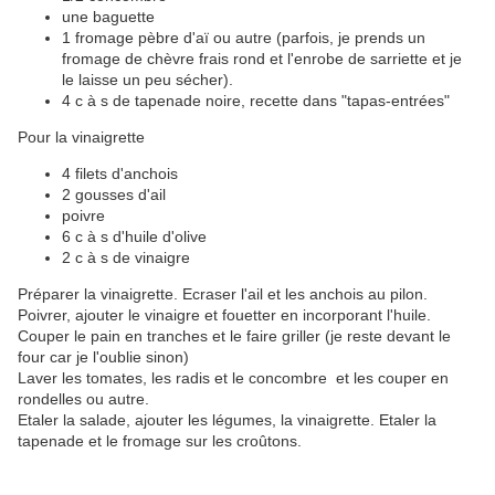
une baguette
1 fromage pèbre d'aï ou autre (parfois, je prends un
fromage de chèvre frais rond et l'enrobe de sarriette et je
le laisse un peu sécher).
4 c à s de tapenade noire, recette
dans "tapas-entrées"
Pour la vinaigrette
4 filets d'anchois
2 gousses d'ail
poivre
6 c à s d'huile d'olive
2 c à s de vinaigre
Préparer la vinaigrette. Ecraser l'ail et les anchois au pilon.
Poivrer, ajouter le vinaigre et fouetter en incorporant l'huile.
Couper le pain en tranches et le faire griller (je reste devant le
four car je l'oublie sinon)
Laver les tomates, les radis et le concombre et les couper en
rondelles ou autre.
Etaler la salade, ajouter les légumes, la vinaigrette. Etaler la
tapenade et le fromage sur les croûtons.