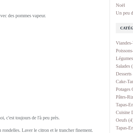
Noël
Un peu d
l avec des pommes vapeur.
CATÉG
Viandes-
Poissons
Légumes
Salades
(
Desserts 
Cake-Tar
Potages 
Pâtes-Ri
Tapas-En
Cuisine D
, c'est toujours de l'à peu près.
Oeufs
(4
Tapas-En
n rondelles. Laver le citron et le trancher finement.