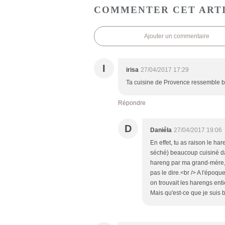
COMMENTER CET ART
Ajouter un commentaire
I
irisa
27/04/2017 17:29
Ta cuisine de Provence ressemble bie
Répondre
D
Daniéla
27/04/2017 19:06
En effet, tu as raison le h
séché) beaucoup cuisiné dans
hareng par ma grand-mère, e
pas le dire.<br /> A l'époqu
on trouvait les harengs ent
Mais qu'est-ce que je suis 