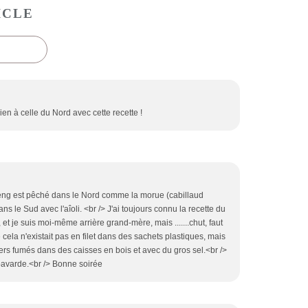
ICLE
n à celle du Nord avec cette recette !
areng est pêché dans le Nord comme la morue (cabillaud
 le Sud avec l'aîoli. <br /> J'ai toujours connu la recette du
t je suis moi-même arrière grand-mère, mais .......chut, faut
e cela n'existait pas en filet dans des sachets plastiques, mais
iers fumés dans des caisses en bois et avec du gros sel.<br />
bavarde.<br /> Bonne soirée