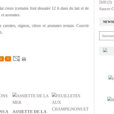
Défi
(3)
t creux (certains font dessaler 12 h dans du lait et de
Sauces C
n et aromates.
NEWS
 carottes, oignon, citron et aromates restant. Couvrir
 h.
st
0
NS A
ASSIETTE DE LA