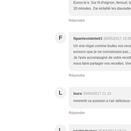
Euros le k. Sur lit d'oignon, fenouil, 
20 minutes. J'ai entaillé les daurade
Répondre
F
figuetteviolette63
06/05/2017 15:0
Un vrai régal comme toutes vos recet
poisson que je ne connaissais pas...j
Je l'avis accompagné de votre recet
nous faire partager vos recettes. Viv
Répondre
L
laura
30/04/2017 21:19
mmmmh ce poisson a l'air délicieux
Répondre
L
latabledeclara
30/04/2017 18:31