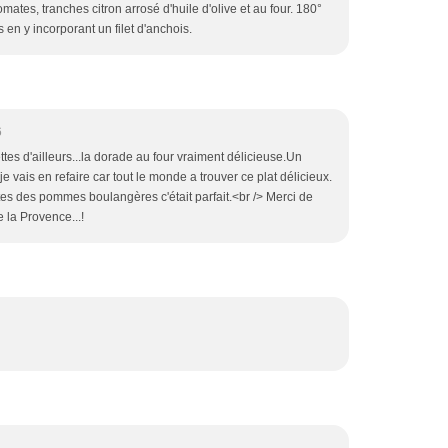
tomates, tranches citron arrosé d'huile d'olive et au four. 180°
s en y incorporant un filet d'anchois.
6
tes d'ailleurs...la dorade au four vraiment délicieuse.Un
e vais en refaire car tout le monde a trouver ce plat délicieux.
tes des pommes boulangères c'était parfait.<br /> Merci de
e la Provence...!