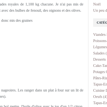
rades royales de 1,100 kg chacune. Je n'ai pas mis de
Noël
t avec des bulbes de fenouil, des oignons et des olives.
Un peu d
ai donc mis des graines
CATÉG
Viandes-
Poissons
Légumes
Salades
(
Desserts 
Cake-Tar
Potages 
Pâtes-Ri
Tapas-En
s nageoires. Les ranger dans un plat à four sur un lit de
Cuisine D
ines).
Oeufs
(4
Tapas-En
 bol mettre l'huile d'olive avec le jus d'un 1/2 citron,