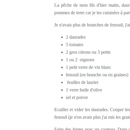
La pêche de mon fils d'hier matin, dau
pommes de terre car je les cuisinées à par
Je n'avais plus de branches de fenouil, j'
2 daurades
5 tomates
2 gros citrons ou 3 petits
1 ou 2 oignons
1 petit verre de vin blanc
fenouil (en branche ou en graines)
feuilles de laurier
1 verre huile d'olive
sel et poivre
Ecailler et vider les daurades. Couper le
fenouil (je n'en avais plus j'ai mis les gra
Faire des fentes avec un couteau. Dans un