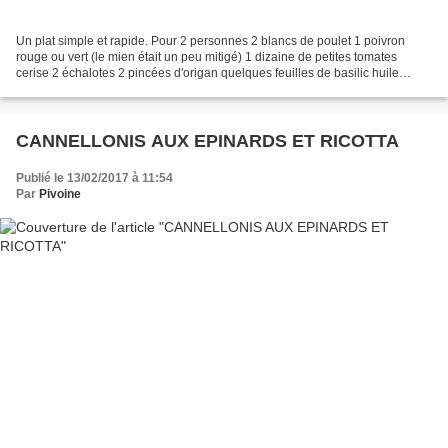
Un plat simple et rapide. Pour 2 personnes 2 blancs de poulet 1 poivron
rouge ou vert (le mien était un peu mitigé) 1 dizaine de petites tomates
cerise 2 échalotes 2 pincées d'origan quelques feuilles de basilic huile
d'olive sel piment d'espelette (ou...
CANNELLONIS AUX EPINARDS ET RICOTTA
Publié le 13/02/2017 à 11:54
Par
Pivoine