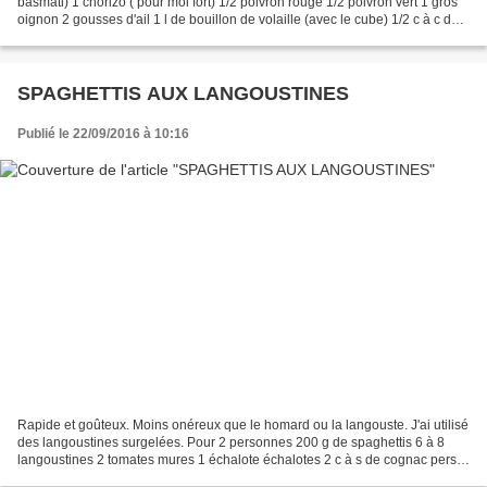
basmati) 1 chorizo ( pour moi fort) 1/2 poivron rouge 1/2 poivron vert 1 gros
oignon 2 gousses d'ail 1 l de bouillon de volaille (avec le cube) 1/2 c à c de
paprika fumé (ou doux...
SPAGHETTIS AUX LANGOUSTINES
Publié le 22/09/2016 à 10:16
Rapide et goûteux. Moins onéreux que le homard ou la langouste. J'ai utilisé
des langoustines surgelées. Pour 2 personnes 200 g de spaghettis 6 à 8
langoustines 2 tomates mures 1 échalote échalotes 2 c à s de cognac persil
huile d'olive sel et poivre...