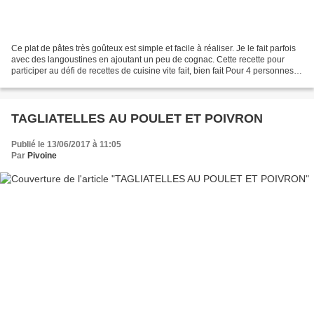
Ce plat de pâtes très goûteux est simple et facile à réaliser. Je le fait parfois
avec des langoustines en ajoutant un peu de cognac. Cette recette pour
participer au défi de recettes de cuisine vite fait, bien fait Pour 4 personnes
400 g de spaghettis...
TAGLIATELLES AU POULET ET POIVRON
Publié le 13/06/2017 à 11:05
Par
Pivoine