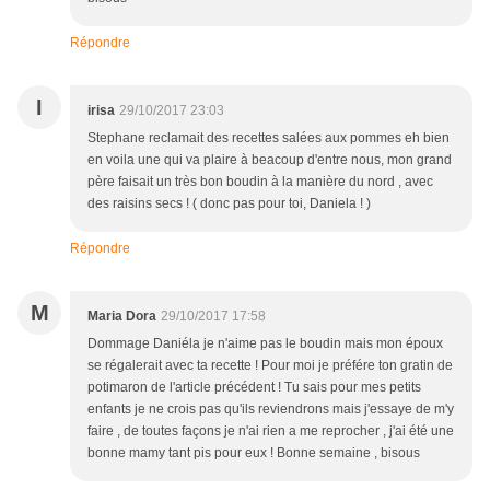
Répondre
I
irisa
29/10/2017 23:03
Stephane reclamait des recettes salées aux pommes eh bien
en voila une qui va plaire à beacoup d'entre nous, mon grand
père faisait un très bon boudin à la manière du nord , avec
des raisins secs ! ( donc pas pour toi, Daniela ! )
Répondre
M
Maria Dora
29/10/2017 17:58
Dommage Daniéla je n'aime pas le boudin mais mon époux
se régalerait avec ta recette ! Pour moi je préfére ton gratin de
potimaron de l'article précédent ! Tu sais pour mes petits
enfants je ne crois pas qu'ils reviendrons mais j'essaye de m'y
faire , de toutes façons je n'ai rien a me reprocher , j'ai été une
bonne mamy tant pis pour eux ! Bonne semaine , bisous