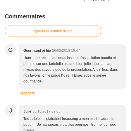
Commentaires
Ajouter un commentaire
G
Gourmand et bio
26/02/2018 19:47
Hum...une recette qui nous inspire : l'association boudin et
pomme sur une tartelette est une bien jolie idée, tant au
niveau des saveurs que de la présentation. Allez, hop, dans
nos favoris, on te pique l'idée !!! Bises et belle soirée
gourmande.
Répondre
J
Julie
30/10/2017 09:05
Tes tartelettes plairaient beaucoup à mon mari, il adore le
boudin ! Je mangerais plutôt les pommes ! Bonne journée,
bisous