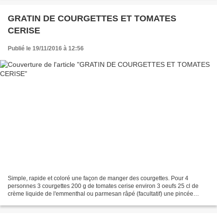
GRATIN DE COURGETTES ET TOMATES
CERISE
Publié le 19/11/2016 à 12:56
Simple, rapide et coloré une façon de manger des courgettes. Pour 4
personnes 3 courgettes 200 g de tomates cerise environ 3 oeufs 25 cl de
crème liquide de l'emmenthal ou parmesan râpé (facultatif) une pincée
d'origan du basilic (si vous en avez) 2 c...