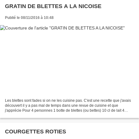
GRATIN DE BLETTES A LA NICOISE
Publié le 08/11/2016 à 10:48
Les blettes sont fades si on ne les cuisine pas. C'est une recette que j'avais
découvert il y a pas mal de temps dans une revue de cuisine et que
j'apprécie Pour 4 personnes 1 botte de blettes (ou bettes) 10 cl de lait 4
tomates (j'ai mis des tomates...
COURGETTES ROTIES