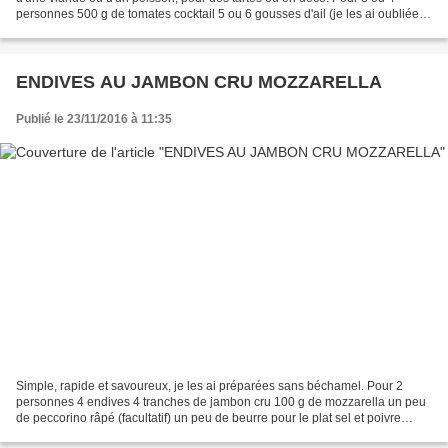
personnes 500 g de tomates cocktail 5 ou 6 gousses d'ail (je les ai oubliées
alors que je l'adore) de l'origan...
ENDIVES AU JAMBON CRU MOZZARELLA
Publié le 23/11/2016 à 11:35
Simple, rapide et savoureux, je les ai préparées sans béchamel. Pour 2
personnes 4 endives 4 tranches de jambon cru 100 g de mozzarella un peu
de peccorino râpé (facultatif) un peu de beurre pour le plat sel et poivre
Lever les feuilles abîmées des endives...