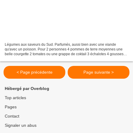
Légumes aux saveurs du Sud. Parfumés, aussi bien avec une viande
qu'avec un poisson. Pour 2 personnes 4 pommes de terre moyennes une
belle courgette 2 tomates ou une grappe de coktail 3 échalotes 4 gousses
d'ail avec a peau 2 branches de thym une pincée...
< Page précédente
Page suivante >
Hébergé par Overblog
Top articles
Pages
Contact
Signaler un abus