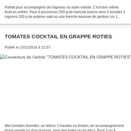
Parfait pour accompagner de l'agneau ou autre viande. C'est bon même
froid en entrée. Pour 6 personnes 500 g de haricots blancs secs 4 tomates 2
oignons 200 g de poitrine salé ou une tranche épaisse de jambon cru 1
tablette de bouillon de volaille 3 gousses...
TOMATES COCKTAIL EN GRAPPE ROTIES
Publié le 23/11/2016 à 12:57
Mes tomates favorites. un délice. Chaudes ou froides, en accompagnement
d'une viande ou d'un poisson, pour des tartes ou en déco. Pour 3 ou 4