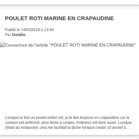
carcasse et les abattis...
POULET ROTI MARINE EN CRAPAUDINE
Publié le 14/03/2018 à 13:56
Par
Daniéla
Lorsque je fais un poulet entier roti, je le fais toujours en crapaudine car la
cuisson est uniforme, plus facile à couper, l'intérieur est doré aussi. Lorsque
j'étais au restaurant, cela me facilitait la tâche lorsque j'avais 10 poulet à
couper pour...