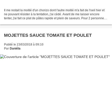
Il me restait la moitié d'un chorizo dont l'autre moitié m'a fait de l'oeil hier et
ne pouvant résister à la tentation, j'ai cédé. Avant de me laisser encore
tenter, j'ai fait ce plat de pâtes rapide et plein de saveurs. Pour 2 personnes
250 g de tagliatelles...
MOJETTES SAUCE TOMATE ET POULET
Publié le 23/03/2018 à 09:10
Par
Daniéla