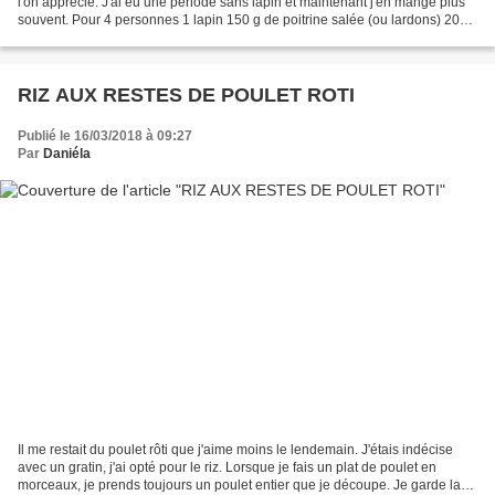
l'on apprécie. J'ai eu une période sans lapin et maintenant j'en mange plus
souvent. Pour 4 personnes 1 lapin 150 g de poitrine salée (ou lardons) 200
g de champignons de Paris...
RIZ AUX RESTES DE POULET ROTI
Publié le 16/03/2018 à 09:27
Par
Daniéla
Il me restait du poulet rôti que j'aime moins le lendemain. J'étais indécise
avec un gratin, j'ai opté pour le riz. Lorsque je fais un plat de poulet en
morceaux, je prends toujours un poulet entier que je découpe. Je garde la