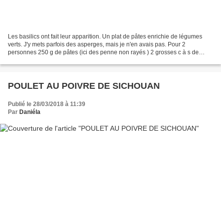
Les basilics ont fait leur apparition. Un plat de pâtes enrichie de légumes
verts. J'y mets parfois des asperges, mais je n'en avais pas. Pour 2
personnes 250 g de pâtes (ici des penne non rayés ) 2 grosses c à s de
pesto maison ICI 1 petite courgette...
POULET AU POIVRE DE SICHOUAN
Publié le 28/03/2018 à 11:39
Par
Daniéla