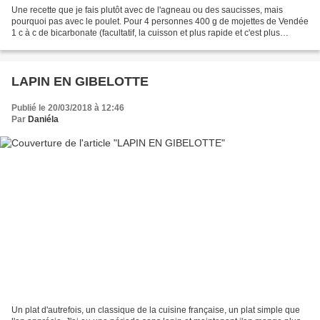
Une recette que je fais plutôt avec de l'agneau ou des saucisses, mais
pourquoi pas avec le poulet. Pour 4 personnes 400 g de mojettes de Vendée
1 c à c de bicarbonate (facultatif, la cuisson et plus rapide et c'est plus
digeste) 1 poulet ou 4 cuisses...
LAPIN EN GIBELOTTE
Publié le 20/03/2018 à 12:46
Par
Daniéla
Un plat d'autrefois, un classique de la cuisine française, un plat simple que