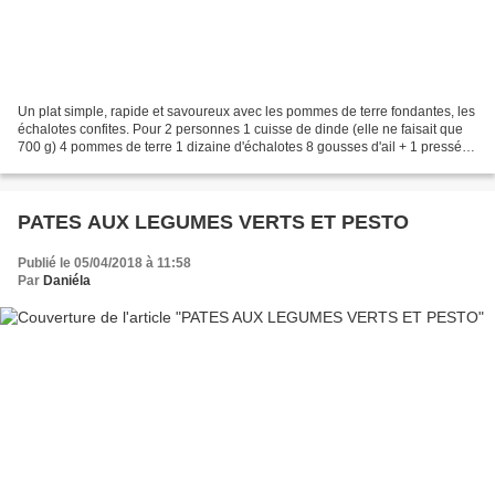
Un plat simple, rapide et savoureux avec les pommes de terre fondantes, les
échalotes confites. Pour 2 personnes 1 cuisse de dinde (elle ne faisait que
700 g) 4 pommes de terre 1 dizaine d'échalotes 8 gousses d'ail + 1 pressée
1/2 citron 1 c à s de moutarde...
PATES AUX LEGUMES VERTS ET PESTO
Publié le 05/04/2018 à 11:58
Par
Daniéla