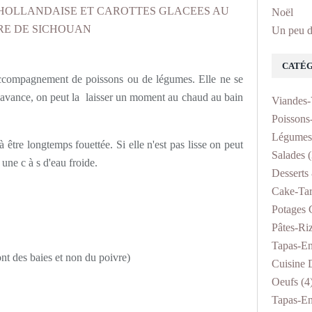
Noël
Un peu d
CATÉG
 accompagnement de poissons ou de légumes. Elle ne se
n avance, on peut la laisser un moment au chaud au bain
Viandes-
Poissons
Légumes
à être longtemps fouettée. Si elle n'est pas lisse on peut
Salades
(
 une c à s d'eau froide.
Desserts 
Cake-Tar
Potages 
Pâtes-Ri
Tapas-En
ont des baies et non du poivre)
Cuisine D
Oeufs
(4
Tapas-En