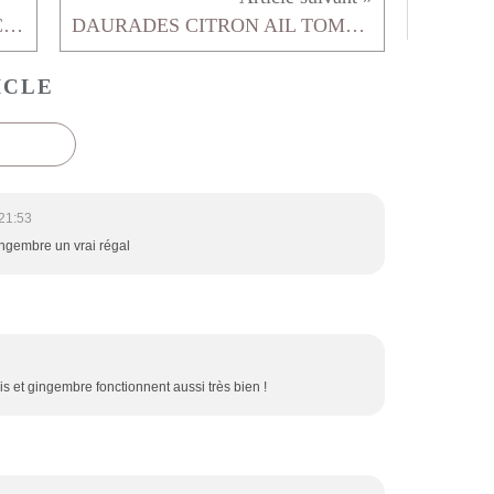
VELOUTE D'AVOCAT ET PANCETTA GRILLEE
DAURADES CITRON AIL TOMATES
ICLE
21:53
ingembre un vrai régal
is et gingembre fonctionnent aussi très bien !