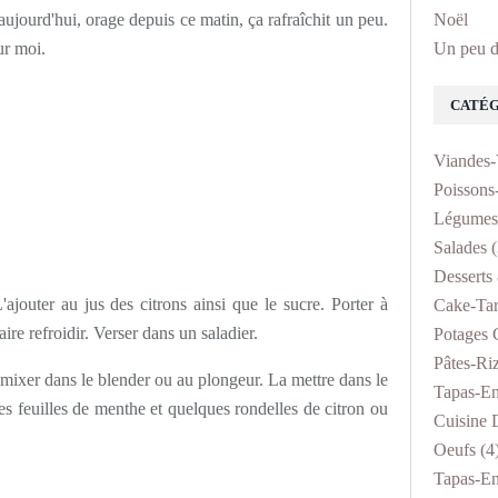
aujourd'hui, orage depuis ce matin, ça rafraîchit un peu.
Noël
ur moi.
Un peu d
CATÉG
Viandes-
Poissons
Légumes
Salades
(
Desserts 
ajouter au jus des citrons ainsi que le sucre. Porter à
Cake-Tar
aire refroidir. Verser dans un saladier.
Potages 
Pâtes-Ri
a mixer dans le blender ou au plongeur. La mettre dans le
Tapas-En
les feuilles de menthe et quelques rondelles de citron ou
Cuisine D
Oeufs
(4
Tapas-En