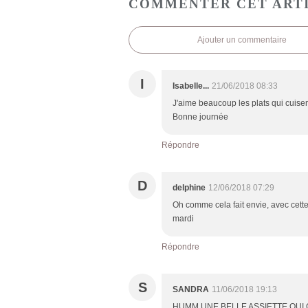
COMMENTER CET ART
Ajouter un commentaire
I
Isabelle...
21/06/2018 08:33
J'aime beaucoup les plats qui cuisent
Bonne journée
Répondre
D
delphine
12/06/2018 07:29
Oh comme cela fait envie, avec cette
mardi
Répondre
S
SANDRA
11/06/2018 19:13
HUMM UNE BELLE ASSIETTE QUI