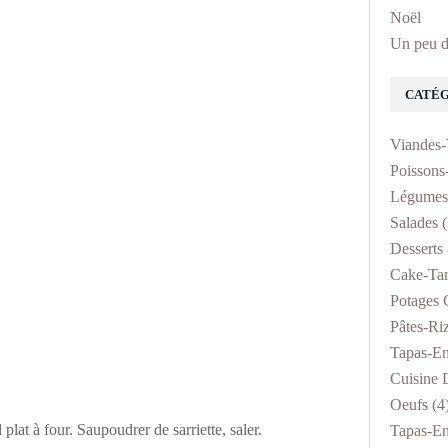
Noël
Un peu d
CATÉG
Viandes-
Poissons
Légumes
Salades
(
Desserts 
Cake-Tar
Potages 
Pâtes-Ri
Tapas-En
Cuisine D
Oeufs
(4
plat à four. Saupoudrer de sarriette, saler.
Tapas-En