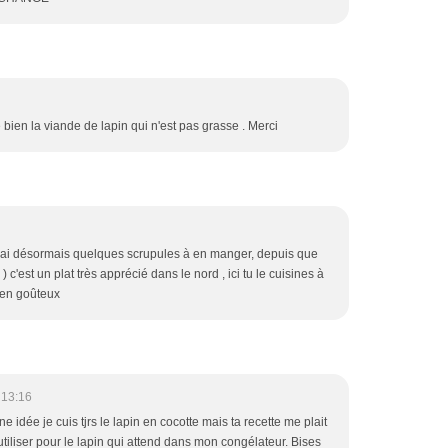
 bien la viande de lapin qui n'est pas grasse . Merci
j'ai désormais quelques scrupules à en manger, depuis que
) c'est un plat très apprécié dans le nord , ici tu le cuisines à
bien goûteux
 13:16
e idée je cuis tjrs le lapin en cocotte mais ta recette me plait
utiliser pour le lapin qui attend dans mon congélateur. Bises