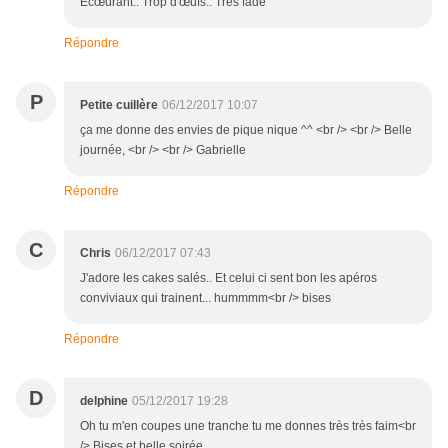
Écœurant.. Trop d'œufs.. Très fade
Répondre
P
Petite cuillère
06/12/2017 10:07
ça me donne des envies de pique nique ^^ <br /> <br /> Belle
journée, <br /> <br /> Gabrielle
Répondre
C
Chris
06/12/2017 07:43
J'adore les cakes salés.. Et celui ci sent bon les apéros
conviviaux qui trainent... hummmm<br /> bises
Répondre
D
delphine
05/12/2017 19:28
Oh tu m'en coupes une tranche tu me donnes très très faim<br
/> Bises et belle soirée