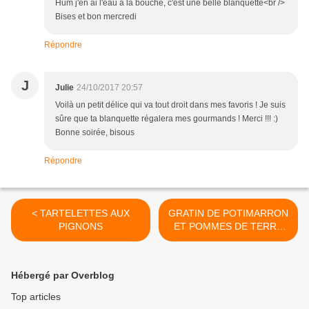
Hum j'en ai l'eau à la bouche, c'est une belle blanquette<br />
Bises et bon mercredi
Répondre
J
Julie
24/10/2017 20:57
Voilà un petit délice qui va tout droit dans mes favoris ! Je suis
sûre que ta blanquette régalera mes gourmands ! Merci !!! :)
Bonne soirée, bisous
Répondre
< TARTELETTES AUX
GRATIN DE POTIMARRON
PIGNONS
ET POMMES DE TERRE
AU COMTE >
Hébergé par Overblog
Top articles