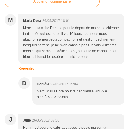
Ajouter un commentaire
M
Maria Dora
26/05/2017 18:01
Merci de ta visite Daniela pour le départ de ma petite chienne
tant aimée qui est partie il y a 10 jours , oui nous nous
attachons a nos petits compagnons et c'est un déchirement
lorsqu'ils partent , je ne m'en console pas ! Je vais visiter tes
recettes qui semblent délicieuses , contente de connaitre ton
blog , a bientot je l'espére , amitié , bisous
Répondre
D
Daniéla
27/05/2017 15:04
Merci Maria Dora pour ta gentillesse. <br /> A
bientôt<br /> Bisous
J
Julie
26/05/2017 07:03
Humm... J adore le cabillaud, avec le pesto maison ta