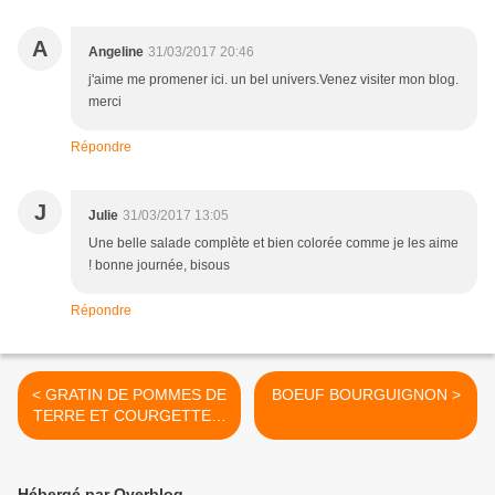
A
Angeline
31/03/2017 20:46
j'aime me promener ici. un bel univers.Venez visiter mon blog.
merci
Répondre
J
Julie
31/03/2017 13:05
Une belle salade complète et bien colorée comme je les aime
! bonne journée, bisous
Répondre
< GRATIN DE POMMES DE
BOEUF BOURGUIGNON >
TERRE ET COURGETTE A
MA FACON
Hébergé par Overblog